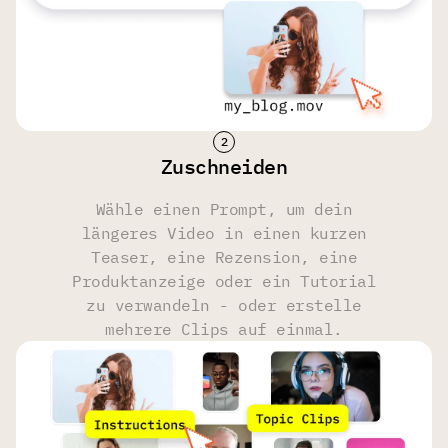
Video-Neugenerierung
2
5
5
Prompts
Zuschneiden
Wähle einen Prompt, um dein
Viral Clips, Lustige Momente, Show Highlights, Musik
längeres Video in einen kurzen
Highlights, Sport Highlights, Gaming Highlights,
Teaser, eine Rezension, eine
Produktbewertung, Trailer usw.
Produktanzeige oder ein Tutorial
zu verwandeln - oder erstelle
Qualität
mehrere Clips auf einmal.
FHD
FHD
FHD
Gesichtserkennung