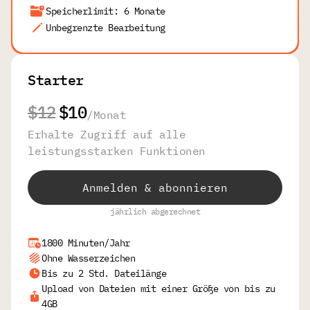
Speicherlimit: 6 Monate
Unbegrenzte Bearbeitung
Starter
$12
$10
/
Monat
Erhalte Zugriff auf alle
leistungsstarken Funktionen
Anmelden & abonnieren
jährlich abgerechnet
1800 Minuten/Jahr
Ohne Wasserzeichen
Bis zu 2 Std. Dateilänge
Upload von Dateien mit einer Größe von bis zu
4GB