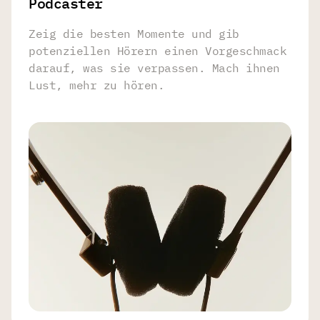
Podcaster
Zeig die besten Momente und gib
potenziellen Hörern einen Vorgeschmack
darauf, was sie verpassen. Mach ihnen
Lust, mehr zu hören.