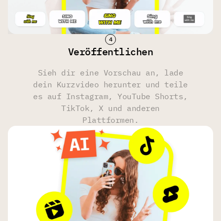
9:16, 16:9,
9:16, 16:9,
9:16, 16:9,
1:1, Original
1:1, Original
1:1, Original
Veröffentlichen
Dateien als MP4 herunterladen
Sieh dir eine Vorschau an, lade
dein Kurzvideo herunter und teile
Unbegrenzt
Unbegrenzt
Unbegrenzt
es auf Instagram, YouTube Shorts,
TikTok, X und anderen
Untertitel-Stil
Plattformen.
Ja
Ja
Ja